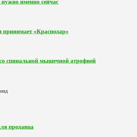
 нужно именно сейчас
и принимает «Краснодар»
й со спинальной мышечной атрофией
роид
для продавца