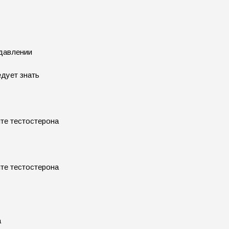
 давлении
едует знать
а