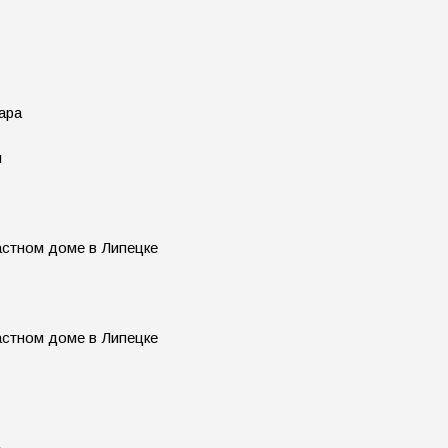
ара
и