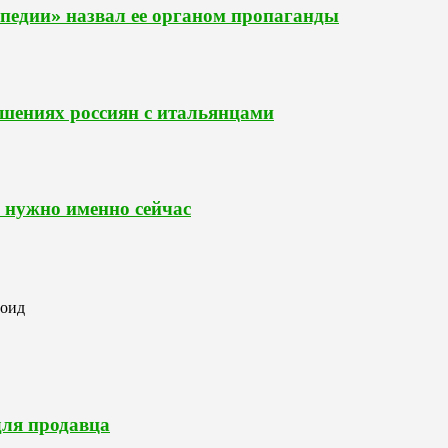
педии» назвал ее органом пропаганды
ошениях россиян с итальянцами
 нужно именно сейчас
роид
для продавца