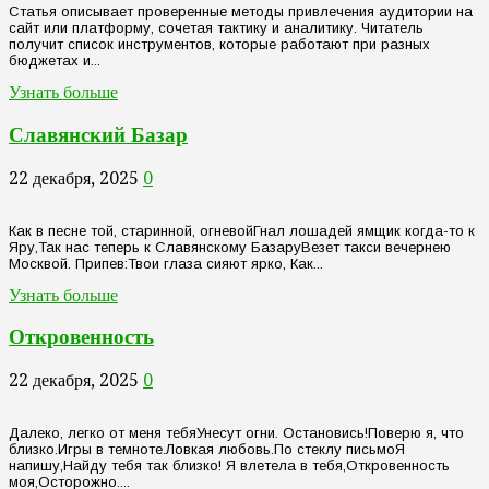
Статья описывает проверенные методы привлечения аудитории на
сайт или платформу, сочетая тактику и аналитику. Читатель
получит список инструментов, которые работают при разных
бюджетах и...
Узнать больше
Славянский Базар
22 декабря, 2025
0
Как в песне той, старинной, огневойГнал лошадей ямщик когда-то к
Яру,Так нас теперь к Славянскому БазаруВезет такси вечернею
Москвой. Припев:Твои глаза сияют ярко, Как...
Узнать больше
Откровенность
22 декабря, 2025
0
Далеко, легко от меня тебяУнесут огни. Остановись!Поверю я, что
близко.Игры в темноте.Ловкая любовь.По стеклу письмоЯ
напишу,Найду тебя так близко! Я влетела в тебя,Откровенность
моя,Осторожно....