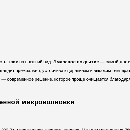
ть, так и на внешний вид.
Эмалевое покрытие
— самый досту
глядит премиально, устойчива к царапинам и высоким температ
е
— современное решение, которое проще очищается благодаря 
венной микроволновки
1200 Вт и определяет скорость нагрева. Модели мощностью
70