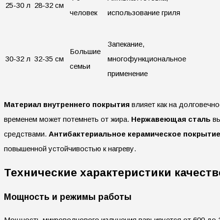
25-30 л
28-32 см
человек
использование гриля
Запекание,
Большие
30-32 л
32-35 см
многофункциональное
семьи
применение
Материал внутреннего покрытия
влияет как на долговечнос
временем может потемнеть от жира.
Нержавеющая сталь
вы
средствами.
Антибактериальное керамическое покрыти
повышенной устойчивостью к нагреву.
Технические характеристики качест
Мощность и режимы работы
Мощность микроволнового излучения варьируется от 600 до 