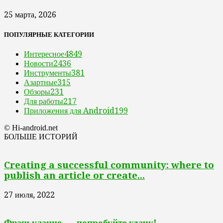
25 марта, 2026
ПОПУЛЯРНЫЕ КАТЕГОРИИ
Интересное
4849
Новости
2436
Инструменты
381
Азартные
315
Обзоры
231
Для работы
217
Приложения для Android
199
© Hi-android.net
БОЛЬШЕ ИСТОРИЙ
Creating a successful community: where to
publish an article or create...
27 июля, 2022
Фрэш казино — попробуйте удачу!