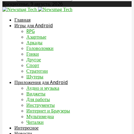
Воскресенье, 9 августа, 2026
Главная
Игры для Android
RPG
Азартные
Аркады
Головоломки
Гонки
Другое
Спорт
Стратегии
Шутеры
Приложения для Android
Аудио и музыка
Виджеты
Для работы
Инструменты
Интернет и Браузеры
Мультимедиа
Читалки
Интересное
Новости