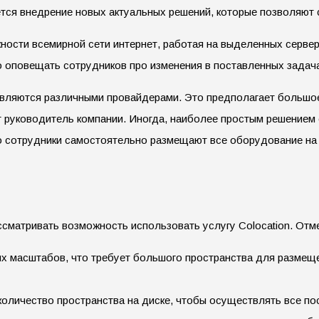
ется внедрение новых актуальных решений, которые позволяют 
ожности всемирной сети интернет, работая на выделенных серв
ро оповещать сотрудников про изменения в поставленных задач
авляются различными провайдерами. Это предполагает большо
вит руководитель компании. Иногда, наиболее простым решение
о сотрудники самостоятельно размещают все оборудование на 
сматривать возможность использовать услугу Colocation. Отме
х масштабов, что требует большого пространства для размеще
количество пространства на диске, чтобы осуществлять все по