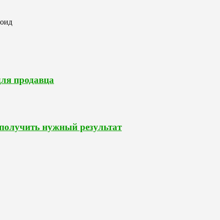
роид
для продавца
 получить нужный результат