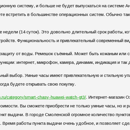
ионную систему, и больше не будет выпускаться на системе А
те встретить в большинстве операционных систем. Обычно так
недели (14 суток). Это довольно длительный срок работы, ко
стройств. Функциональность и привлекательный современный в
т защиту от воды. Ремешок съёмный. Может быть кожаным или 
нкции: интернет, микрофон, камера, динамик, индикация и так 
льный выбор. Умные часы имеют привлекательную и стильную уп
огда будете открывать свою покупку.
n.ru/category/smart-chasy-huawei-watch-gt3/
. Интернет-магазин 
тоимости. Вы сможете приобрести не только умные часы, но и
ункт выдачи. В городе Смоленской огромное количество пункто
. Время работы пункта выдачи очень удобное, и позволяет сде