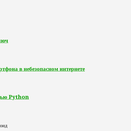
люч
ртфона в небезопасном интернете
щью Python
роид