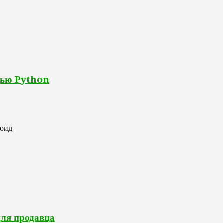
щью Python
роид
для продавца