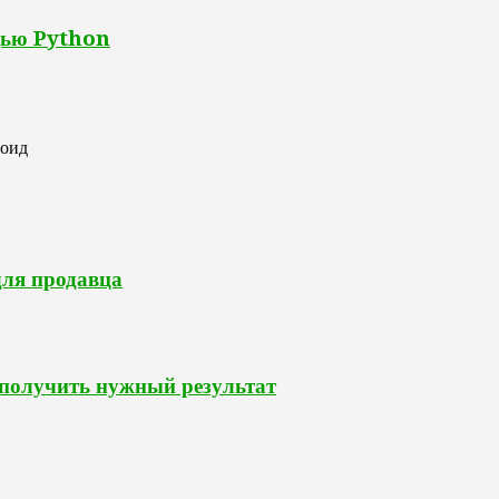
щью Python
роид
для продавца
 получить нужный результат