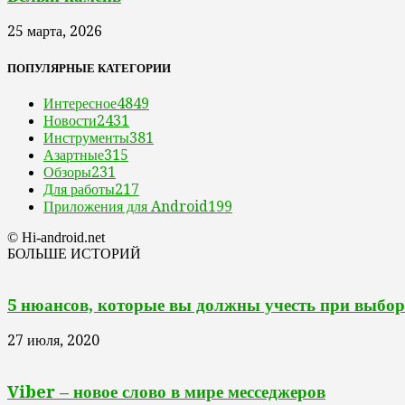
25 марта, 2026
ПОПУЛЯРНЫЕ КАТЕГОРИИ
Интересное
4849
Новости
2431
Инструменты
381
Азартные
315
Обзоры
231
Для работы
217
Приложения для Android
199
© Hi-android.net
БОЛЬШЕ ИСТОРИЙ
5 нюансов, которые вы должны учесть при выбор
27 июля, 2020
Viber – новое слово в мире месседжеров