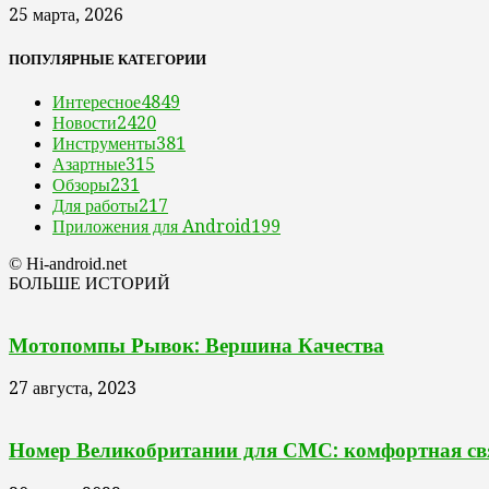
25 марта, 2026
ПОПУЛЯРНЫЕ КАТЕГОРИИ
Интересное
4849
Новости
2420
Инструменты
381
Азартные
315
Обзоры
231
Для работы
217
Приложения для Android
199
© Hi-android.net
БОЛЬШЕ ИСТОРИЙ
Мотопомпы Рывок: Вершина Качества
27 августа, 2023
Номер Великобритании для СМС: комфортная свя