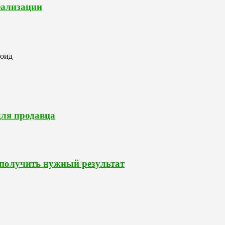
еализации
роид
для продавца
 получить нужный результат