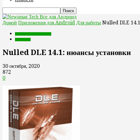
Все для Андроид
Домой
Приложения для Android
Для работы
Nulled DLE 14.1
Приложения для Android
Для работы
Nulled DLE 14.1: нюансы установки
30 октября, 2020
872
0