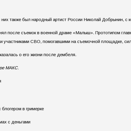
еди них также был народный артист России Николай Добрынин, 
инял после съемок в военной драме «Малыш». Прототипом главн
ми участниками СВО, помогавшими на съемочной площадке, сил
сказалась о его жизни после дембеля.
ере МАКС.
я
с блогером в гримерке
мах с деньгами