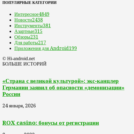
ПОПУЛЯРНЫЕ КАТЕГОРИИ
Интересное
4849
Новости
2438
Инструменты
381
Азартные
315
Обзоры
231
Для работы
217
Приложения для Android
199
© Hi-android.net
БОЛЬШЕ ИСТОРИЙ
«Страна с великой культурой»: экс-канцлер
Германии заявил об опасности «демонизации»
России
24 января, 2026
ROX casino: бонусы от регистрации