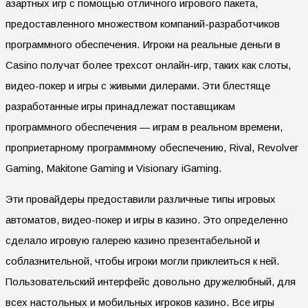
азартных игр с помощью отличного игрового пакета,
предоставленного множеством компаний-разработчиков
программного обеспечения. Игроки на реальные деньги в
Casino получат более трехсот онлайн-игр, таких как слоты,
видео-покер и игры с живыми дилерами. Эти блестяще
разработанные игры принадлежат поставщикам
программного обеспечения — играм в реальном времени,
проприетарному программному обеспечению, Rival, Revolver
Gaming, Makitone Gaming и Visionary iGaming.
Эти провайдеры предоставили различные типы игровых
автоматов, видео-покер и игры в казино. Это определенно
сделало игровую галерею казино презентабельной и
соблазнительной, чтобы игроки могли приклеиться к ней.
Пользовательский интерфейс довольно дружелюбный, для
всех настольных и мобильных игроков казино. Все игры