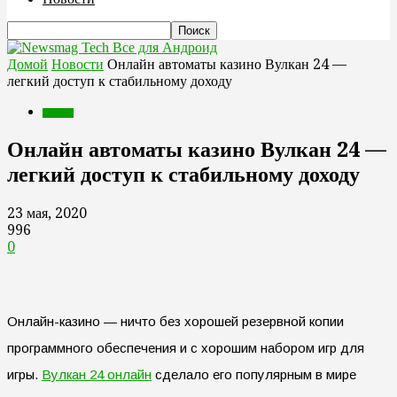
Все для Андроид
Домой
Новости
Онлайн автоматы казино Вулкан 24 —
легкий доступ к стабильному доходу
Новости
Онлайн автоматы казино Вулкан 24 —
легкий доступ к стабильному доходу
23 мая, 2020
996
0
Онлайн-казино — ничто без хорошей резервной копии
программного обеспечения и с хорошим набором игр для
игры.
Вулкан 24 онлайн
сделало его популярным в мире