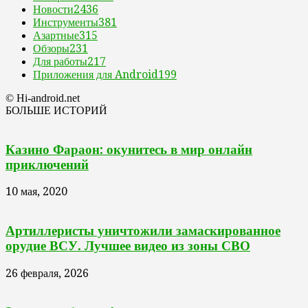
Новости
2436
Инструменты
381
Азартные
315
Обзоры
231
Для работы
217
Приложения для Android
199
© Hi-android.net
БОЛЬШЕ ИСТОРИЙ
Казино Фараон: окунитесь в мир онлайн
приключений
10 мая, 2020
Артиллеристы уничтожили замаскированное
орудие ВСУ. Лучшее видео из зоны СВО
26 февраля, 2026