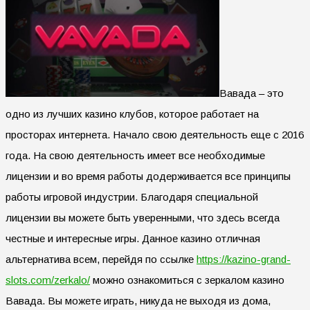
Вавада – это
одно из лучших казино клубов, которое работает на
просторах интернета. Начало свою деятельность еще с 2016
года. На свою деятельность имеет все необходимые
лицензии и во время работы додерживается все принципы
работы игровой индустрии.
Благодаря специальной
лицензии вы можете быть уверенными, что здесь всегда
честные и интересные игры. Данное казино отличная
альтернатива всем, перейдя по ссылке
https://kazino-grand-
slots.com/zerkalo/
можно ознакомиться с зеркалом казино
Вавада. Вы можете играть, никуда не выходя из дома,