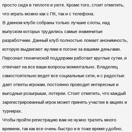
просто сидя в теплоте и уюте. Кроме того, стоит отметить,
что играть можно как с ПК, так и с телефона.
В данном клубе собраны только лучшие слоты, над
выпуском которых трудились самые знаменитые
разработчики. Данный клуб полностью ломает анонимность,
которую выдвигают жулики в погоне за вашими деньгами.
Персонал технической поддержки работает круглые сутки, и
отвечает на все ваши вопросы моментально. Владелец
самостоятельно ведет все социальные сети, и с радостью
дает ответы игрокам, постоянно проводит интересные и
выгодные розыгрыши, лотереи. Стоит отметить, что каждый
зарегистрированный игрок может принять участие в акциях и
турнирах.
Чтобы пройти регистрацию вам не нужно тратить много
времени, так как все очень быстро и в тоже время удобно.