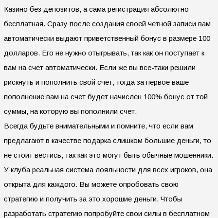
Казино без депозитов, а сама регистрация абсолютно
бесплатная. Сразу после создания своей четной записи вам
автоматически выдают приветственный бонус в размере 100
долларов. Его не нужно отыгрывать, так как он поступает к
вам на счет автоматически. Если же вы все-таки решили
рискнуть и пополнить свой счет, тогда за первое ваше
пополнение вам на счет будет начислен 100% бонус от той
суммы, на которую вы пополнили счет.
Всегда будьте внимательными и помните, что если вам
предлагают в качестве подарка слишком большие деньги, то
не стоит вестись, так как это могут быть обычные мошенники.
У клуба реальная система лояльности для всех игроков, она
открыта для каждого. Вы можете опробовать свою
стратегию и получить за это хорошие деньги. Чтобы
разработать стратегию попробуйте свои силы в бесплатном