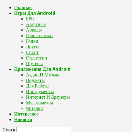
Главная
Игры Для Android
RPG
Азартные
Аркады
Головоломки
Гонки
Другое
Спорт
Стратегии
Шутеры
Приложения Для Android
Аудио И Музыка
Виджеты
Для Работы
Инструменты
Интернет И Браузеры
Мультимедиа
Читалки
Интересное
Новости
Поиск