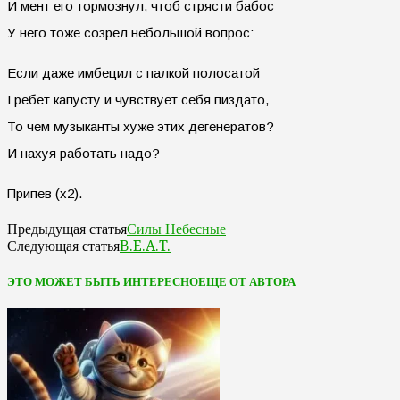
И мент его тормознул, чтоб стрясти бабос
У него тоже созрел небольшой вопрос:
Если даже имбецил с палкой полосатой
Гребёт капусту и чувствует себя пиздато,
То чем музыканты хуже этих дегенератов?
И нахуя работать надо?
Припев (х2).
Силы Небесные
Предыдущая статья
B.E.A.T.
Следующая статья
ЭТО МОЖЕТ БЫТЬ ИНТЕРЕСНО
ЕЩЕ ОТ АВТОРА