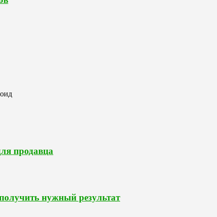
роид
для продавца
 получить нужный результат