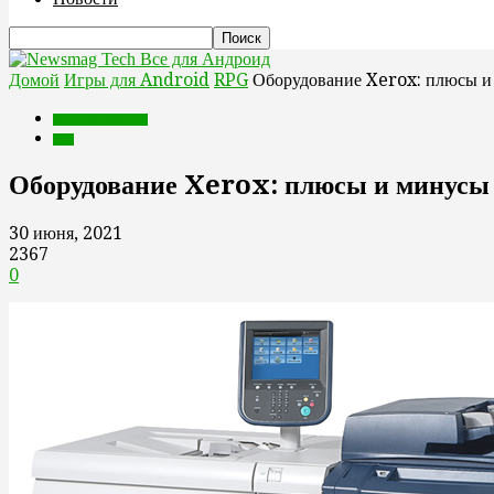
Все для Андроид
Домой
Игры для Android
RPG
Оборудование Xerox: плюсы и
Игры для Android
RPG
Оборудование Xerox: плюсы и минусы
30 июня, 2021
2367
0