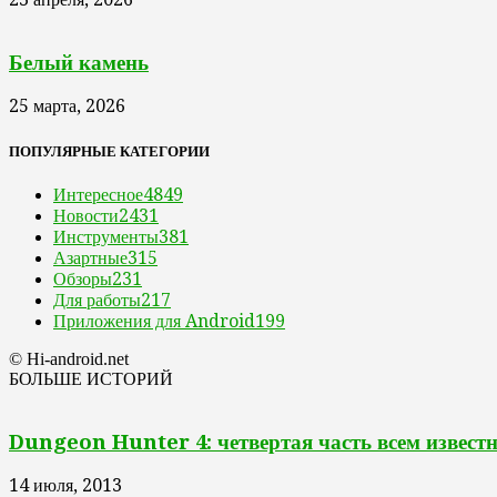
Белый камень
25 марта, 2026
ПОПУЛЯРНЫЕ КАТЕГОРИИ
Интересное
4849
Новости
2431
Инструменты
381
Азартные
315
Обзоры
231
Для работы
217
Приложения для Android
199
© Hi-android.net
БОЛЬШЕ ИСТОРИЙ
Dungeon Hunter 4: четвертая часть всем изве
14 июля, 2013