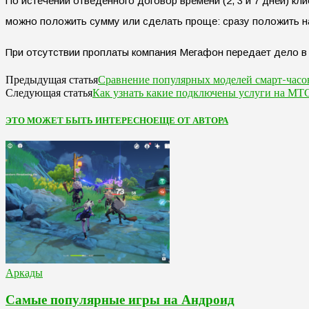
По истечении отведенного договор времени (2, 3 и 7 дней) к
можно положить сумму или сделать проще: сразу положить н
При отсутствии проплаты компания Мегафон передает дело в 
Сравнение популярных моделей смарт-часо
Предыдущая статья
Как узнать какие подключены услуги на МТ
Следующая статья
ЭТО МОЖЕТ БЫТЬ ИНТЕРЕСНО
ЕЩЕ ОТ АВТОРА
Аркады
Самые популярные игры на Андроид