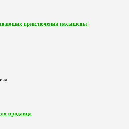
атывающих приключений насыщены!
роид
для продавца