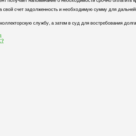
лиент получает напоминание о необходимости срочно оплатить к
а свой счет задолженность и необходимую сумму для дальнейш
коллекторскую службу, а затем в суд для востребования долга
в
С?