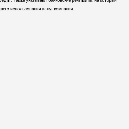
редит. Также указывают банковские реквизиты, на который
его использования услуг компания.
.