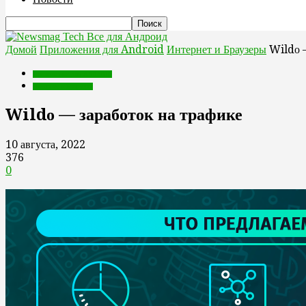
Все для Андроид
Домой
Приложения для Android
Интернет и Браузеры
Wildо —
Приложения для Android
Интернет и Браузеры
Wildо — заработок на трафике
10 августа, 2022
376
0