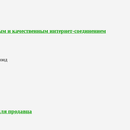
ным и качественным интернет-соединением
роид
для продавца