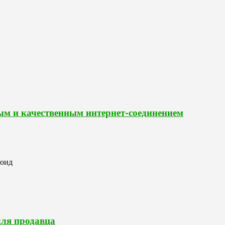
ным и качественным интернет-соединением
роид
для продавца