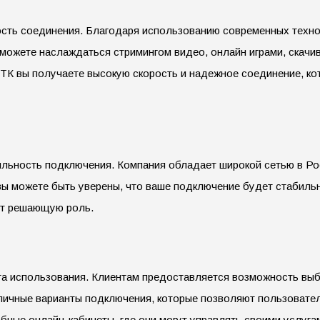
сть соединения. Благодаря использованию современных техно
 можете наслаждаться стримингом видео, онлайн играми, скачи
ТК вы получаете высокую скорость и надежное соединение, ко
ьность подключения. Компания обладает широкой сетью в Рос
 вы можете быть уверены, что ваше подключение будет стабиль
ет решающую роль.
а использования. Клиентам предоставляется возможность выб
личные варианты подключения, которые позволяют пользовател
ные онлайн-кабинеты, где они могут управлять своими услугам