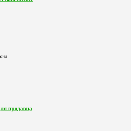
роид
для продавца