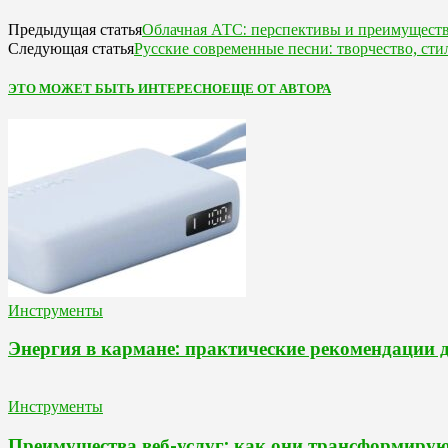
Облачная АТС: перспективы и преимущест
Предыдущая статья
Русские современные песни: творчество, сти
Следующая статья
ЭТО МОЖЕТ БЫТЬ ИНТЕРЕСНО
ЕЩЕ ОТ АВТОРА
Инструменты
Энергия в кармане: практические рекомендации 
Инструменты
Преимущества веб-услуг: как они трансформирую