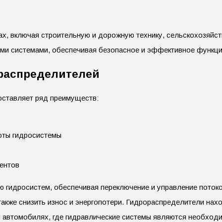
х, включая строительную и дорожную технику, сельскохозяйст
ими системами, обеспечивая безопасное и эффективное функц
распределителей
оставляет ряд преимуществ:
оты гидросистемы
нентов
ю гидросистем, обеспечивая переключение и управление поток
акже снизить износ и энергопотери. Гидрораспределители нах
и автомобилях, где гидравлические системы являются необход