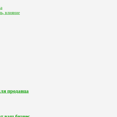
ва
ль, влияние
для продавца
т ваш бизнес