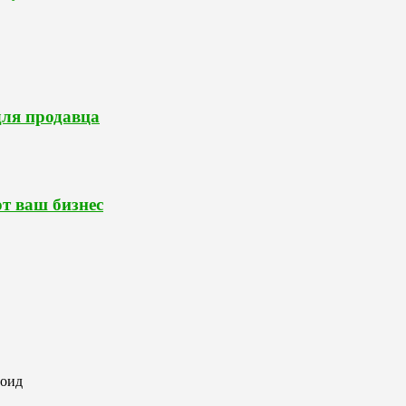
для продавца
т ваш бизнес
роид