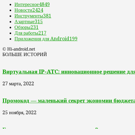
Интересное
4849
Новости
2424
Инструменты
381
Азартные
315
Обзоры
231
Для работы
217
Приложения для Android
199
© Hi-android.net
БОЛЬШЕ ИСТОРИЙ
Виртуальная IP-ATC: инновационное решение для
27 марта, 2022
Промокод — маленький секрет экономии бюджет
25 ноября, 2022
Где купить запчасти для иномарки?