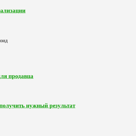
еализации
роид
для продавца
 получить нужный результат