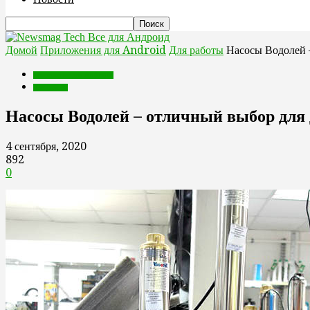
Все для Андроид
Домой
Приложения для Android
Для работы
Насосы Водолей 
Приложения для Android
Для работы
Насосы Водолей – отличный выбор для
4 сентября, 2020
892
0