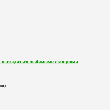
ы насладиться любимыми станциями
роид