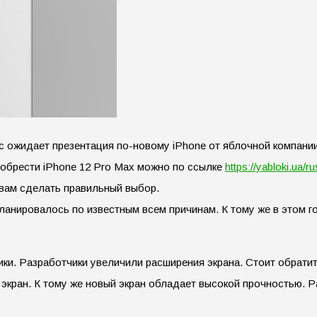
нас ожидает презентация по-новому iPhone от яблочной компани
иобрести iPhone 12 Pro Max можно по ссылке
https://yabloki.ua/
т вам сделать правильный выбор.
ланировалось по известным всем причинам. К тому же в этом 
ики. Разработчики увеличили расширения экрана. Стоит обратит
экран. К тому же новый экран обладает высокой прочностью. 