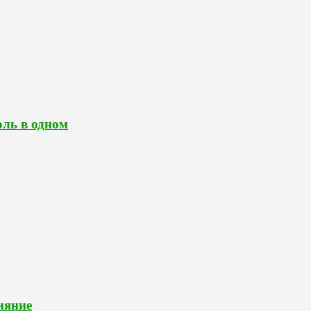
оль в одном
лияние