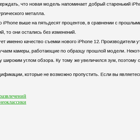
ерждать, что новая модель напоминает добрый старенький iPho
ургического металла.
о iPhone выше на пятьдесят процентов, в сравнении с прошлыми
й, то они остались без изменений.
ует именно качество съемки нового iPhone 12. Производители у
лучаем камеры, работающие по образцу прошлой модели. Некот
 широким углом обзора. Ку тому же увеличился зум, поэтому 
дификации, которые не возможно пропустить. Если вы являетес
развлечений
неоклассики