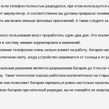
 если телефон полностью разрядился, при этом используется 
ет аккумулятор. А соответственно вы должны прекрасно понима
ть как можно меньше фоновых приложений. А также следите за 
ного пользования могут проработать один-два дня. Это исклю
и в систему никаких корректировок и изменений;
зование телефоном очень сильно влияет на работу, батарея наг
нечном свету, когда устройство нагревается от солнца и от 
ональным решением является разрешением батареи до 0 после 
. Такая технология хорошо работала исключительно на старых
не они позволяют батареи заряжаться ровно настолько насколь
вою батарею при неполной разрядке, вы не снижайте ее энергор