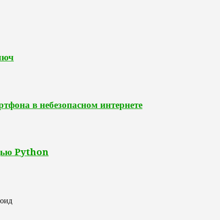
люч
ртфона в небезопасном интернете
щью Python
роид