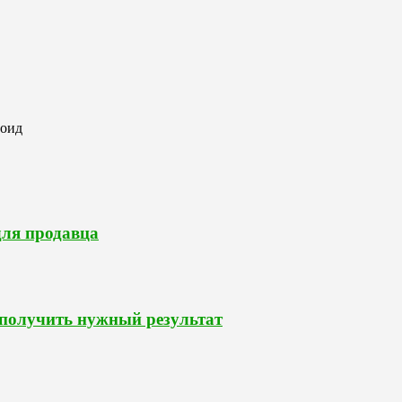
роид
для продавца
 получить нужный результат