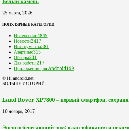
Белый камень
25 марта, 2026
ПОПУЛЯРНЫЕ КАТЕГОРИИ
Интересное
4849
Новости
2417
Инструменты
381
Азартные
315
Обзоры
231
Для работы
217
Приложения для Android
199
© Hi-android.net
БОЛЬШЕ ИСТОРИЙ
Land Rover XP7800 – первый смартфон, сохраня
10 ноября, 2017
Энергосберегающий дом: классификация и реком