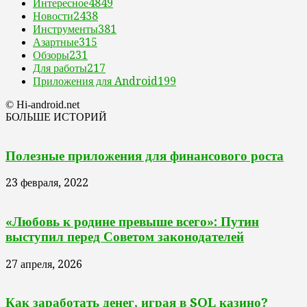
Интересное
4849
Новости
2438
Инструменты
381
Азартные
315
Обзоры
231
Для работы
217
Приложения для Android
199
© Hi-android.net
БОЛЬШЕ ИСТОРИЙ
Полезные приложения для финансового роста
23 февраля, 2022
«Любовь к родине превыше всего»: Путин
выступил перед Советом законодателей
27 апреля, 2026
Как заработать денег, играя в SOL казино?