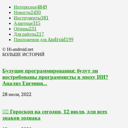
Интересное
4849
Новости
2430
Инструменты
381
Азартные
315
Обзоры
231
Для работы
217
Приложения для Android
199
© Hi-android.net
БОЛЬШЕ ИСТОРИЙ
Будущее программирования: будут ли
востребованы программисты в эпоху ИИ?
Анализ Евгения...
28 июля, 2022
🧙‍♀ Гороскоп на сегодня, 12 июля, для всех
знаков зодиака