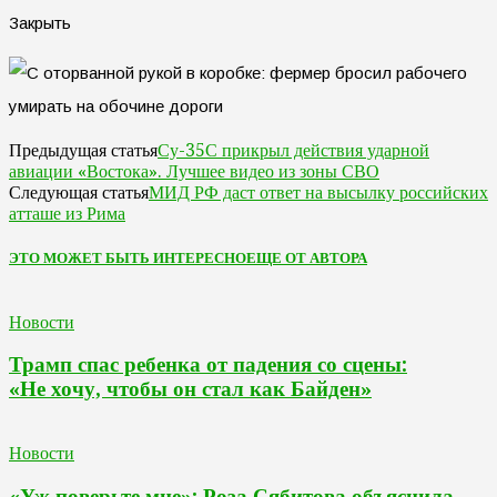
Закрыть
Су-35С прикрыл действия ударной
Предыдущая статья
авиации «Востока». Лучшее видео из зоны СВО
МИД РФ даст ответ на высылку российских
Следующая статья
атташе из Рима
ЭТО МОЖЕТ БЫТЬ ИНТЕРЕСНО
ЕЩЕ ОТ АВТОРА
Новости
Трамп спас ребенка от падения со сцены:
«Не хочу, чтобы он стал как Байден»
Новости
«Уж поверьте мне»: Роза Сябитова объяснила,