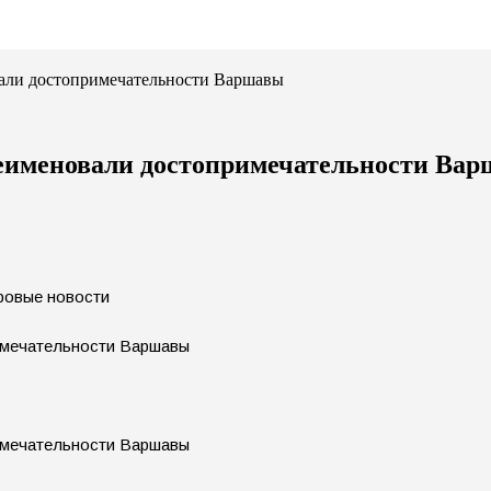
вали достопримечательности Варшавы
реименовали достопримечательности Ва
ировые новости