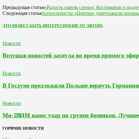
«Радость сквозь слезы»: Костомаров о подд
Предыдущая статья
Артиллеристы «Центра» уничтожили опорны
Следующая статья
ЭТО МОЖЕТ БЫТЬ ИНТЕРЕСНО
ЕЩЕ ОТ АВТОРА
Новости
Ведущая новостей заснула во время прямого эфи
Новости
В Госдуме предложили Польше вернуть Германии
Новости
Ми-28НМ нанес удар по группе боевиков. Лучшее
ГОРЯЧИЕ НОВОСТИ