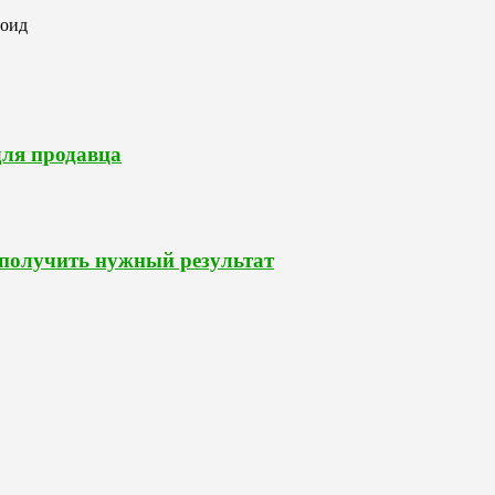
роид
для продавца
 получить нужный результат