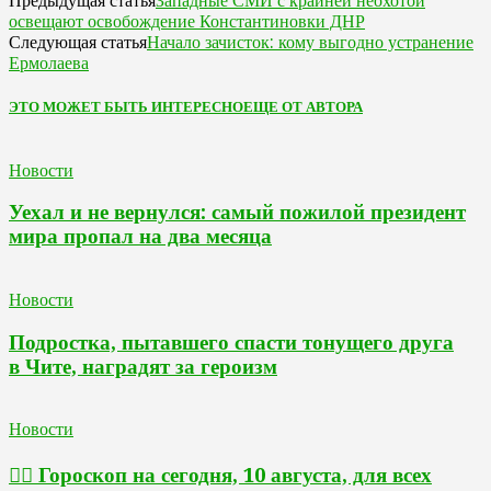
Западные СМИ с крайней неохотой
Предыдущая статья
освещают освобождение Константиновки ДНР
Начало зачисток: кому выгодно устранение
Следующая статья
Ермолаева
ЭТО МОЖЕТ БЫТЬ ИНТЕРЕСНО
ЕЩЕ ОТ АВТОРА
Новости
Уехал и не вернулся: самый пожилой президент
мира пропал на два месяца
Новости
Подростка, пытавшего спасти тонущего друга
в Чите, наградят за героизм
Новости
🧙‍♀ Гороскоп на сегодня, 10 августа, для всех