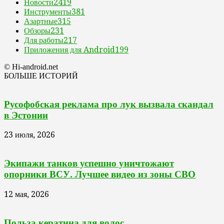
Новости
2419
Инструменты
381
Азартные
315
Обзоры
231
Для работы
217
Приложения для Android
199
© Hi-android.net
БОЛЬШЕ ИСТОРИЙ
Русофобская реклама про лук вызвала скандал
в Эстонии
23 июля, 2026
Экипажи танков успешно уничтожают
опорники ВСУ. Лучшее видео из зоны СВО
12 мая, 2026
Польза кератина для волос