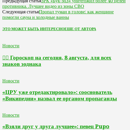
ЗРК «Бук-М3» уничтожил более 40 целей
Предыдущая статья
противника. Лучшее видео из зоны СВО
Пропал туман в голове: как женщине
Следующая статья
помогли сауна и холодные ванны
ЭТО МОЖЕТ БЫТЬ ИНТЕРЕСНО
ЕЩЕ ОТ АВТОРА
Новости
🧙‍♀ Гороскоп на сегодня, 8 августа, для всех
знаков зодиака
Новости
«ЦРУ уже отредактировало»: сооснователь
«Википедии» назвал ее органом пропаганды
Новости
«Взяли друг у друга лучшее»: певец Pupo