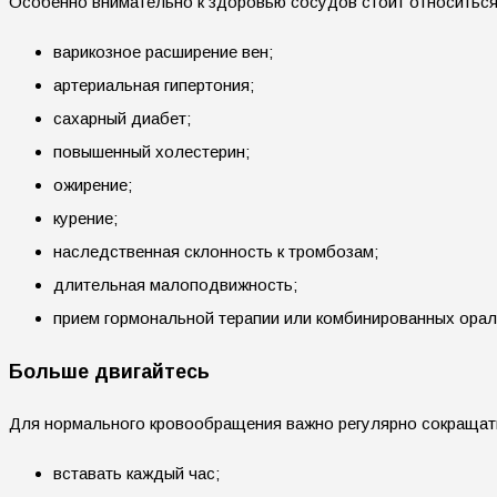
Особенно внимательно к здоровью сосудов стоит относиться
варикозное расширение вен;
артериальная гипертония;
сахарный диабет;
повышенный холестерин;
ожирение;
курение;
наследственная склонность к тромбозам;
длительная малоподвижность;
прием гормональной терапии или комбинированных ораль
Больше двигайтесь
Для нормального кровообращения важно регулярно сокращать
вставать каждый час;