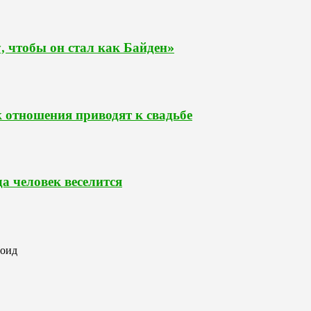
у, чтобы он стал как Байден»
к отношения приводят к свадьбе
да человек веселится
роид