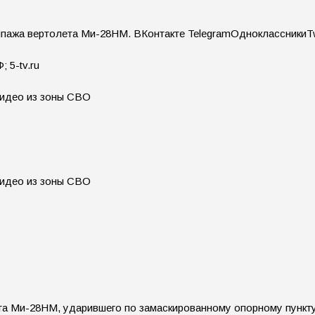
ипажа вертолета Ми-28НМ.
ВКонтакте TelegramОдноклассникиTw
 5-tv.ru
а Ми-28НМ, ударившего по замаскированному опорному пункту