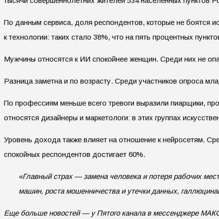
тысячи совершеннолетних жителей 534 населенных пунктов Р
По данным сервиса, доля респондентов, которые не боятся и
к технологии: таких стало 38%, что на пять процентных пункт
Мужчины относятся к ИИ спокойнее женщин. Среди них не опас
Разница заметна и по возрасту. Среди участников опроса млад
По профессиям меньше всего тревоги выразили пиарщики, про
относятся дизайнеры и маркетологи: в этих группах искусств
Уровень дохода также влияет на отношение к нейросетям. Сре
спокойных респондентов достигает 60%.
«Главный страх — замена человека и потеря рабочих мест
машин, роста мошенничества и утечки данных, галлюцинац
Еще больше новостей — у Пятого канала в мессенджере МАК