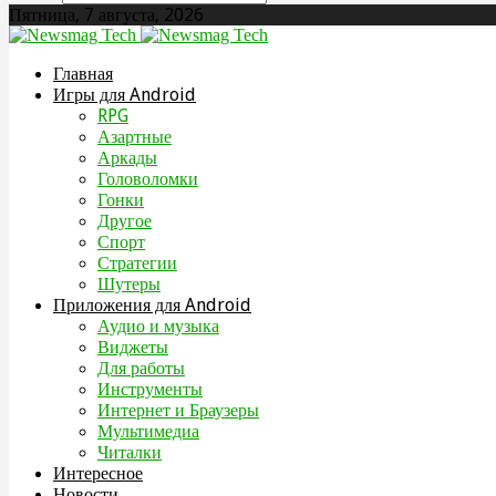
Пятница, 7 августа, 2026
Главная
Игры для Android
RPG
Азартные
Аркады
Головоломки
Гонки
Другое
Спорт
Стратегии
Шутеры
Приложения для Android
Аудио и музыка
Виджеты
Для работы
Инструменты
Интернет и Браузеры
Мультимедиа
Читалки
Интересное
Новости