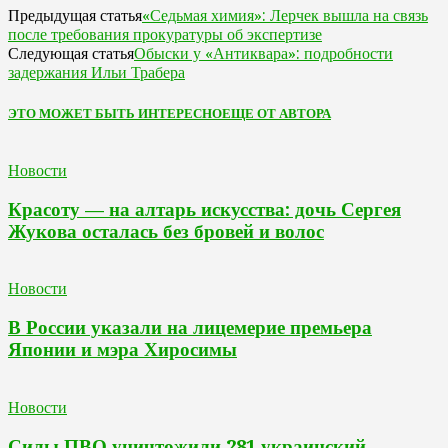
«Седьмая химия»: Лерчек вышла на связь
Предыдущая статья
после требования прокуратуры об экспертизе
Обыски у «Антиквара»: подробности
Следующая статья
задержания Ильи Трабера
ЭТО МОЖЕТ БЫТЬ ИНТЕРЕСНО
ЕЩЕ ОТ АВТОРА
Новости
Красоту — на алтарь искусства: дочь Сергея
Жукова осталась без бровей и волос
Новости
В России указали на лицемерие премьера
Японии и мэра Хиросимы
Новости
Силы ПВО уничтожили 281 украинский