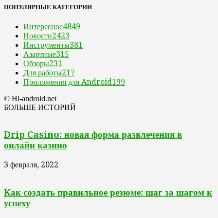
ПОПУЛЯРНЫЕ КАТЕГОРИИ
Интересное
4849
Новости
2423
Инструменты
381
Азартные
315
Обзоры
231
Для работы
217
Приложения для Android
199
© Hi-android.net
БОЛЬШЕ ИСТОРИЙ
Drip Casino: новая форма развлечения в
онлайн казино
3 февраля, 2022
Как создать правильное резюме: шаг за шагом к
успеху