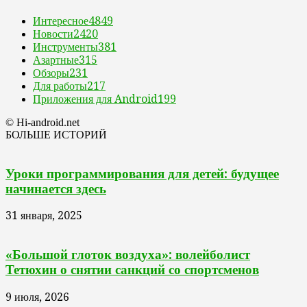
Интересное
4849
Новости
2420
Инструменты
381
Азартные
315
Обзоры
231
Для работы
217
Приложения для Android
199
© Hi-android.net
БОЛЬШЕ ИСТОРИЙ
Уроки программирования для детей: будущее
начинается здесь
31 января, 2025
«Большой глоток воздуха»: волейболист
Тетюхин о снятии санкций со спортсменов
9 июля, 2026