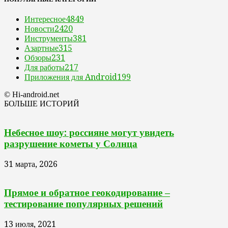
Интересное
4849
Новости
2420
Инструменты
381
Азартные
315
Обзоры
231
Для работы
217
Приложения для Android
199
© Hi-android.net
БОЛЬШЕ ИСТОРИЙ
Небесное шоу: россияне могут увидеть
разрушение кометы у Солнца
31 марта, 2026
Прямое и обратное геокодирование –
тестирование популярных решений
13 июля, 2021