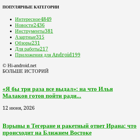
ПОПУЛЯРНЫЕ КАТЕГОРИИ
Интересное
4849
Новости
2436
Инструменты
381
Азартные
315
Обзоры
231
Для работы
217
Приложения для Android
199
© Hi-android.net
БОЛЬШЕ ИСТОРИЙ
«Я бы три раза все выдал»: на что Илья
Малаков готов пойти ради...
12 июня, 2026
Взрывы в Тегеране и ракетный ответ Ирана: что
происходит на Ближнем Востоке