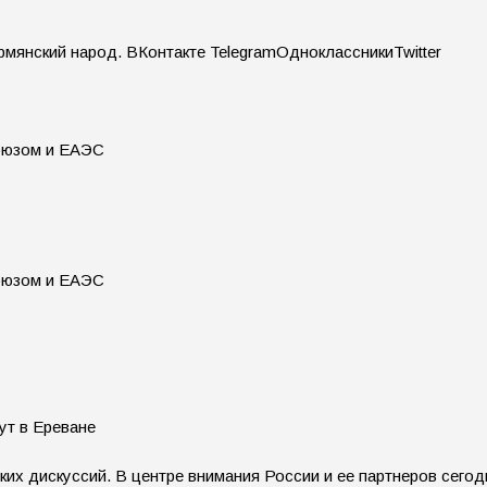
рмянский народ.
ВКонтакте TelegramОдноклассникиTwitter
ут в Ереване
их дискуссий. В центре внимания России и ее партнеров сего