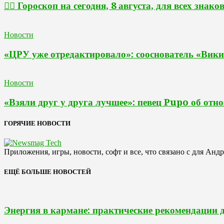
🧙‍♀ Гороскоп на сегодня, 8 августа, для всех знако
Новости
«ЦРУ уже отредактировало»: сооснователь «Вики
Новости
«Взяли друг у друга лучшее»: певец Pupo об отн
ГОРЯЧИЕ НОВОСТИ
Приложения, игры, новости, софт и все, что связано с для Анд
ЕЩЁ БОЛЬШЕ НОВОСТЕЙ
Энергия в кармане: практические рекомендации 