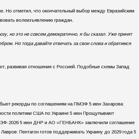
не. Но отметил, что окончательный выбор между Евразийским
твовать волеизъявлению граждан.
зу, но это не совсем демократично, я бы сказал. Уже принят
ебром. Но тогда давайте отвечать за свои слова и обратимся
ют, развивая отношения с Россией. Подобные схемы Запад
 бьют рекорды по соглашениям на ПМЭФ 5 июн Захарова:
енности политики США по Украине 5 июн Прощупывают
 ПМЭФ-2026 5 июн ДНР и АО «ГЕНБАНК» заключили соглашение
Лавров: Пентагон готов поддерживать Украину до 2029 года 5