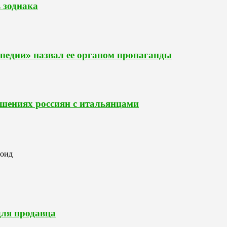
в зодиака
педии» назвал ее органом пропаганды
ошениях россиян с итальянцами
роид
для продавца