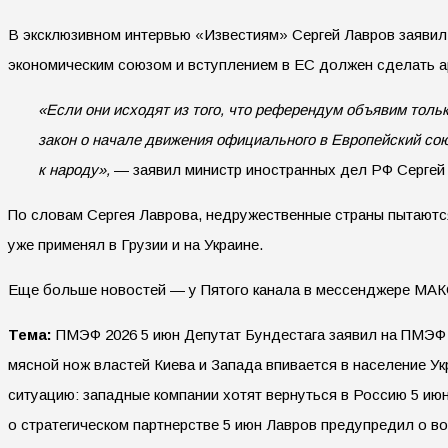
В эксклюзивном интервью «Известиям» Сергей Лавров заявил:
экономическим союзом и вступлением в ЕС должен сделать а
«Если они исходят из того, что референдум объявим тольк
закон о начале движения официального в Европейский союз
к народу»,
— заявил министр иностранных дел РФ Сергей
По словам Сергея Лаврова, недружественные страны пытаютс
уже применял в Грузии и на Украине.
Еще больше новостей — у Пятого канала в мессенджере МАК
Тема:
ПМЭФ 2026 5 июн Депутат Бундестага заявил на ПМЭФ 
мясной нож властей Киева и Запада впивается в население У
ситуацию: западные компании хотят вернуться в Россию 5 и
о стратегическом партнерстве 5 июн Лавров предупредил о в