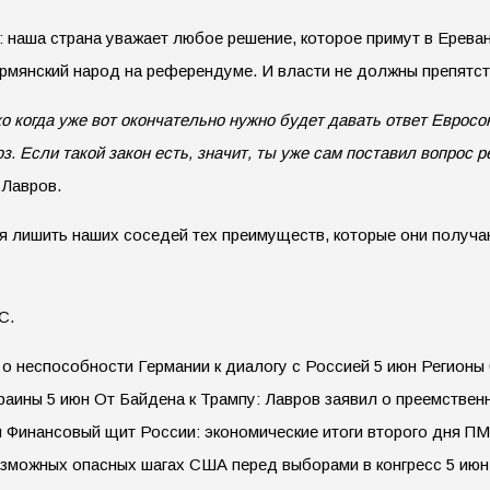
 наша страна уважает любое решение, которое примут в Ерева
рмянский народ на референдуме. И власти не должны препятс
о когда уже вот окончательно нужно будет давать ответ Евросою
. Если такой закон есть, значит, ты уже сам поставил вопрос р
 Лавров.
я лишить наших соседей тех преимуществ, которые они получа
С.
о неспособности Германии к диалогу с Россией 5 июн Регионы
краины 5 июн От Байдена к Трампу: Лавров заявил о преемств
юн Финансовый щит России: экономические итоги второго дня
озможных опасных шагах США перед выборами в конгресс 5 июн 