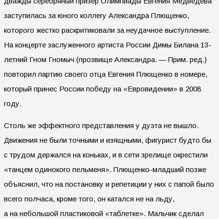
дважды серебряный призер Олимпиады Евгения Медведева
заступилась за юного коллегу Александра Плющенко,
которого жестко раскритиковали за неудачное выступление.
На концерте заслуженного артиста России Димы Билана 13-
летний Гном Гномыч (прозвище Александра. — Прим. ред.)
повторил партию своего отца Евгения Плющенко в номере,
который принес России победу на «Евровидении» в 2008
году.
Столь же эффектного представления у дуэта не вышло.
Движения не были точными и изящными, фигурист будто бы
с трудом держался на коньках, и в сети зрелище окрестили
«танцем одинокого пельменя». Плющенко-младший позже
объяснил, что на постановку и репетиции у них с папой было
всего полчаса, кроме того, он катался не на льду,
а на небольшой пластиковой «таблетке». Мальчик сделал