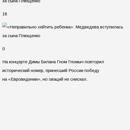
18
0
На концерте Димы Билана Гном Гномыч повторил
исторический номер, принесший России победу
на «Евровидении», но оваций не снискал.