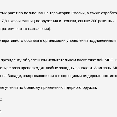
тых ракет по полигонам на территории России, а также отрабо
,8 тысячи единиц вооружения и техники, свыше 200 ракетных п
ратегического назначения).
еративного состава в организации управления подчиненными в
 президенту об успешном испытательном пуске тяжелой МБР «
 четыре раза превосходят любые западные аналоги. Замглавы М
 на Западе, заигрывающихся с концепциями «ядерных зонтико
нные учения по боевому применению ядерного оружия.
С.
е