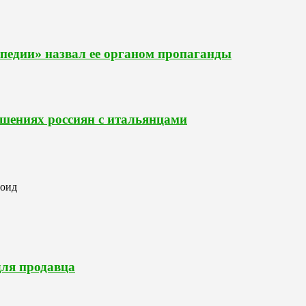
педии» назвал ее органом пропаганды
ошениях россиян с итальянцами
роид
для продавца