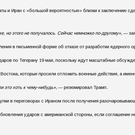
ы и Иран с «большой вероятностью» близки к заключению сдел
ке, но этого не получалось. Сейчас немножко по-другому»,
— зая
ения в письменной форме об отказе от разработки ядерного о
даров по Тегерану 19 мая, поскольку идут масштабные обсужд
 Востока, которые просили отложить военные действия, а имен
и это хоть к чему-нибудь»
, — резюмировал Трамп.
тупки в переговорах с Ираном после получения разочаровываю
обновления ударов с американской стороны, если соглашение н