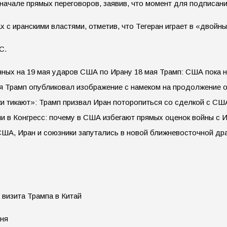
 начале прямых переговоров, заявив, что момент для подписани
 с иранскими властями, отметив, что Тегеран играет в «двойны
С.
нных на 19 мая ударов США по Ирану 18 мая Трамп: США пока не
я Трамп опубликовал изображение с намеком на продолжение 
ики тикают»: Трамп призвал Иран поторопиться со сделкой с С
ли в Конгресс: почему в США избегают прямых оценок войны с 
 США, Иран и союзники запутались в новой ближневосточной 
визита Трампа в Китай
аня