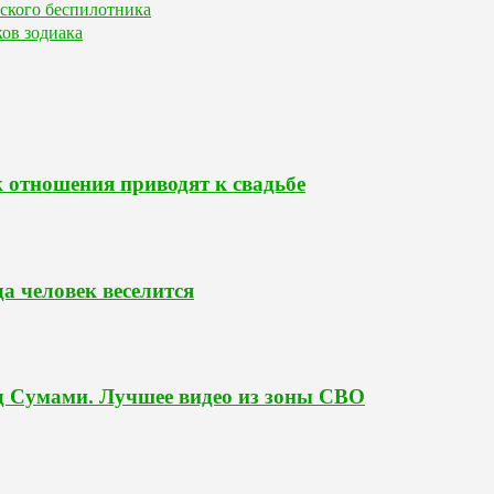
еского беспилотника
ков зодиака
к отношения приводят к свадьбе
да человек веселится
д Сумами. Лучшее видео из зоны СВО