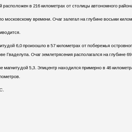
 расположен в 216 километрах от столицы автономного района
 по московскому времени. Очаг залегал на глубине восьми кило
иводится.
итудой 6,0 произошло в 57 километрах от побережья островног
ове Гваделупа. Очаг землетрясения располагался на глубине 69
 магнитудой 5,3. Эпицентр находился примерно в 46 километра
илометров.
С.