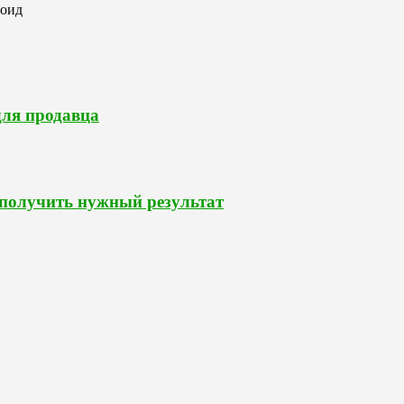
роид
для продавца
 получить нужный результат