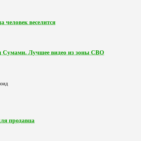
да человек веселится
д Сумами. Лучшее видео из зоны СВО
роид
для продавца