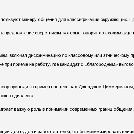
спользуют манеру общения для классификации окружающих. При
ать предпочтение сверстникам, которые говорят со схожим акц
м, включая дискриминацию по классовому или этническому пр
е при приеме на работу, где кандидат с «благородным» выгово
фессор приводит в пример процесс над Джорджем Циммерманом,
ского диалекта.
 играет важную роль в понимании современных границ общения
укции для судов и работодателей, чтобы минимизировать влия