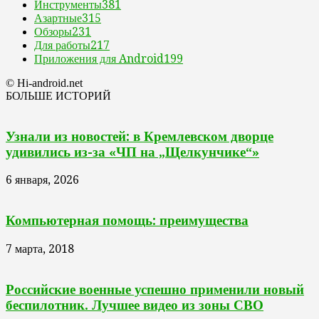
Инструменты
381
Азартные
315
Обзоры
231
Для работы
217
Приложения для Android
199
© Hi-android.net
БОЛЬШЕ ИСТОРИЙ
Узнали из новостей: в Кремлевском дворце
удивились из-за «ЧП на „Щелкунчике“»
6 января, 2026
Компьютерная помощь: преимущества
7 марта, 2018
Российские военные успешно применили новый
беспилотник. Лучшее видео из зоны СВО