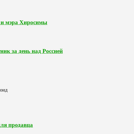
и и мэра Хиросимы
ик за день над Россией
роид
для продавца