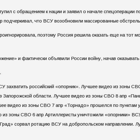
упил с обращением к нации и заявил о начале спецоперации п
ер подчеркивал, что ВСУ возобновили массированные обстрел
проигнорировала, поэтому Россия решила оказать еще на тот 
жение» и фактически объявили России войну, начав оказыват
.
У захватить российский «опорник». Лучшее видео из зоны СВО
в Запорожской области. Лучшее видео из зоны СВО 8 апр «Пан
ее видео из зоны СВО 7 апр «Торнадо» прошелся по пунктам 
 из зоны СВО 6 апр Артиллеристы уничтожили «опорники» ВСУ. 
«Град» сорвал ротацию ВСУ на добропольском направлении. Л