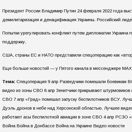
Президент России Владимир Путин 24 февраля 2022 года выст
демилитаризация и денацификация Украины. Российский лид
Попытки урегулировать конфликт путем дипломатии Украина 
поддержку.
США, страны ЕС и НАТО представили спецоперацию как «втор
Еще больше новостей — у Пятого канала в мессенджере MAX
Тема:
Спецоперация 9 апр Разведчики помешали боевикам ВС
видео из зоны СВО 8 апр Зенитчики прикрывают штурмовиков 
СВО 7 апр «Град» помешал запуску беспилотников ВСУ. Лучш
Дуэль дронов в небе над Херсонской областью. Лучшее видео
работают асы беспилотной авиации в зоне СВО 4 апр РСЗО 
Война Война в Донбассе Война на Украине Видео новости