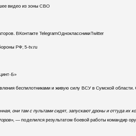
аторов.
ВКонтакте TelegramОдноклассникиTwitter
роны РФ; 5-tv.ru
цинт-Б»
авления беспилотниками и живую силу ВСУ в Сумской области.
ая, они там с пультами сидят, запускают дроны и оттуда их ко
торов»,
— поделился результатом боевой работы командир ору